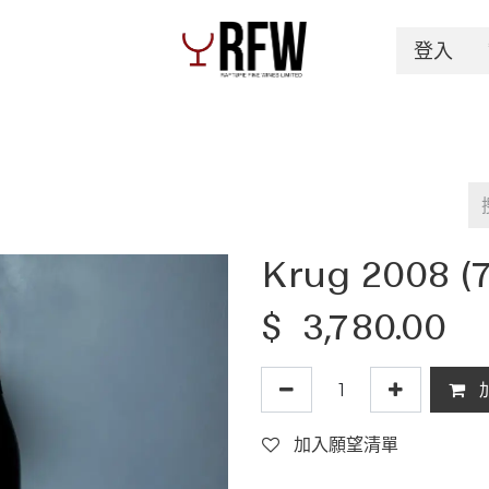
登入
Spirits
Authentication & Inventory Services
Krug 2008 (
$
3,780.00
加入願望清單