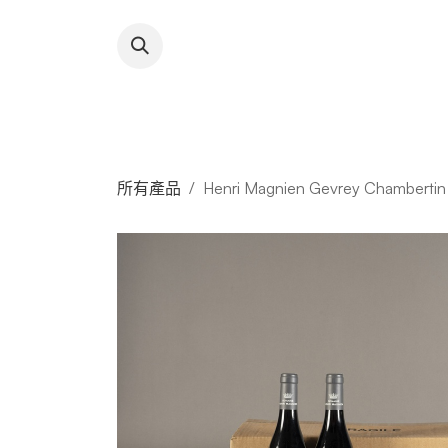
跳至內容
About RFW
All Wines & 
所有產品
Henri Magnien Gevrey Chambertin