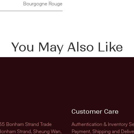
Bourgogne Rouge
You May Also Like
Customer Care
135 Bonham Strand Trade
Authentication & Inventory Se
 Bonham Strand, Sheung Wan,
Payment, Shipping and Delive