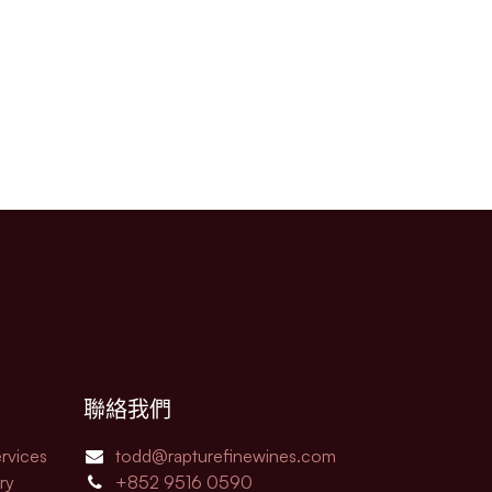
聯絡我們
rvices
todd@rapturefinewines.com
ry
+852 9516 0590