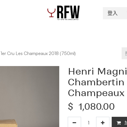
登入
Spirits
Authentication & Inventory Services
 1er Cru Les Champeaux 2018 (750ml)
Henri Magni
Chambertin 
Champeaux 2
$
1,080.00