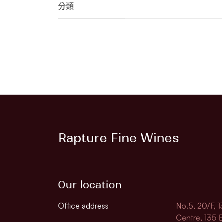
分類
Rapture Fine Wines
Our location
Office address
No.5, 20/F, 
Centre, 135