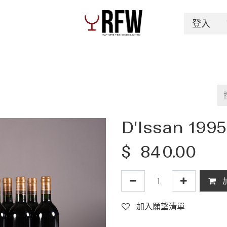
登入
Spirits
Authentication & Inventory Services
D'Issan 1995
$
840.00
加入願望清單